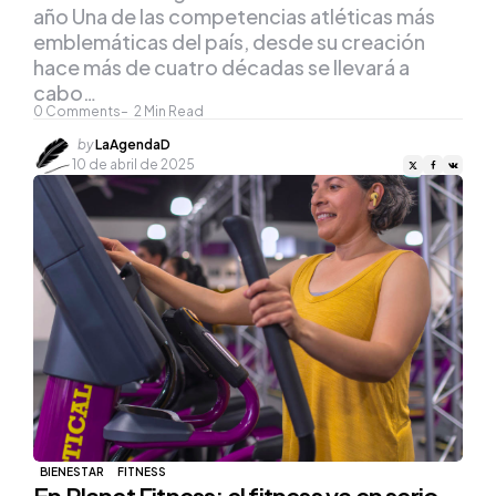
año Una de las competencias atléticas más
emblemáticas del país, desde su creación
hace más de cuatro décadas se llevará a
cabo…
0
Comments
2
Min Read
Posted
by
LaAgendaD
by
10 de abril de 2025
BIENESTAR
FITNESS
En Planet Fitness: el fitness va en serio