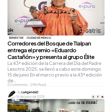
BIENESTAR
CIUDAD DE MEXICO
Corredores del Bosque de Tlalpan
entrega el premio «Eduardo
Castañón» y presenta al grupo Élite
La 43ª edición de la Carrera del Día del Padre
Lesotris 2025, se llevó a cabo este domingo
15 de junio En el marco previo a la 43ª edición
de…
0
Comments
2
Min Read
Posted
by
LaAgendaD
by
16 de junio de 2025