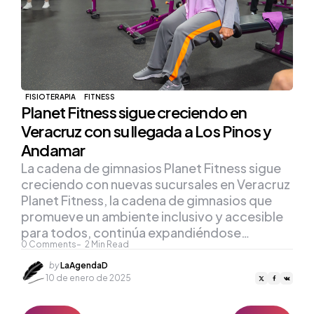
FISIOTERAPIA
FITNESS
Planet Fitness sigue creciendo en
Veracruz con su llegada a Los Pinos y
Andamar
La cadena de gimnasios Planet Fitness sigue
creciendo con nuevas sucursales en Veracruz
Planet Fitness, la cadena de gimnasios que
promueve un ambiente inclusivo y accesible
para todos, continúa expandiéndose…
0
Comments
2
Min Read
Posted
by
LaAgendaD
by
10 de enero de 2025