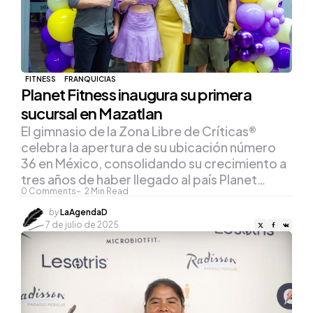
FITNESS
FRANQUICIAS
Planet Fitness inaugura su primera
sucursal en Mazatlan
El gimnasio de la Zona Libre de Críticas®
celebra la apertura de su ubicación número
36 en México, consolidando su crecimiento a
tres años de haber llegado al país Planet…
0
Comments
2
Min Read
Posted
by
LaAgendaD
by
7 de julio de 2025