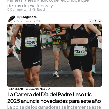
detrás de esa fuerza y…
0
Comments
2
Min Read
Posted
by
LaAgendaD
by
9 de mayo de 2025
BIENESTAR
CIUDAD DE MEXICO
La Carrera del Día del Padre Lesotris
2025 anuncia novedades para este año
La bolsa de los ganadores se incrementa este