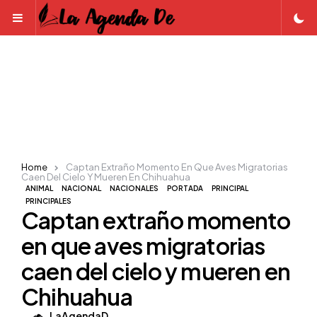
Menu
Home
Captan Extraño Momento En Que Aves Migratorias
Caen Del Cielo Y Mueren En Chihuahua
ANIMAL
NACIONAL
NACIONALES
PORTADA
PRINCIPAL
PRINCIPALES
Captan extraño momento
en que aves migratorias
caen del cielo y mueren en
Chihuahua
Posted
LaAgendaD