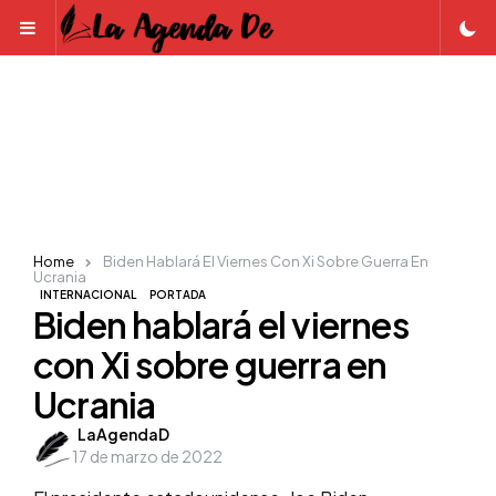
Menu
Home
Biden Hablará El Viernes Con Xi Sobre Guerra En
Ucrania
INTERNACIONAL
PORTADA
Biden hablará el viernes
con Xi sobre guerra en
Ucrania
Posted
LaAgendaD
17 de marzo de 2022
by