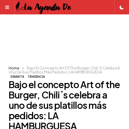
Menu
Home
Bajo El Concepto Art Of The Burger, Chili´s Celebra A
Uno De Sus Platillos Más Pedidos: LA HAMBURGUESA
SIBARITA
TENDENCIA
Bajo el concepto Art of the
Burger, Chili´s celebra a
uno de sus platillos más
pedidos: LA
HAMBURGUESA