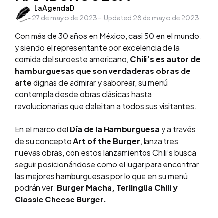
Posted
LaAgendaD
27 de mayo de 2023
by
Updated
28 de mayo de 2023
Con más de 30 años en México, casi 50 en el mundo,
y siendo el representante por excelencia de la
comida del suroeste americano,
Chili’s es autor de
hamburguesas que son verdaderas obras de
arte
dignas de admirar y saborear, su menú
contempla desde obras clásicas hasta
revolucionarias que deleitan a todos sus visitantes.
En el marco del
Día de la Hamburguesa
y a través
de su concepto
Art of the Burger
, lanza tres
nuevas obras, con estos lanzamientos Chili’s busca
seguir posicionándose como el lugar para encontrar
las mejores hamburguesas por lo que en su menú
podrán ver:
Burger Macha, Terlingüa Chili y
Classic Cheese Burger.