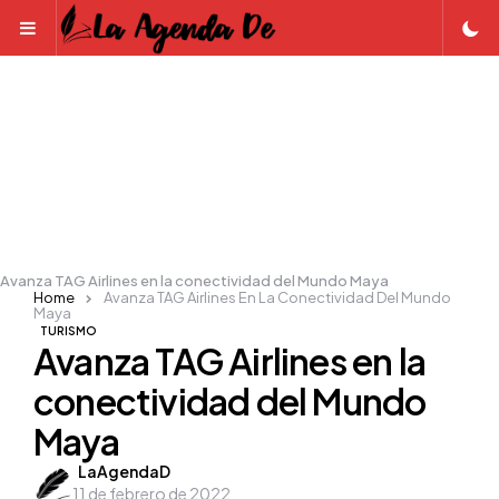
Menu
Avanza TAG Airlines en la conectividad del Mundo Maya
Home
Avanza TAG Airlines En La Conectividad Del Mundo
Maya
TURISMO
Avanza TAG Airlines en la
conectividad del Mundo
Maya
Posted
LaAgendaD
11 de febrero de 2022
by