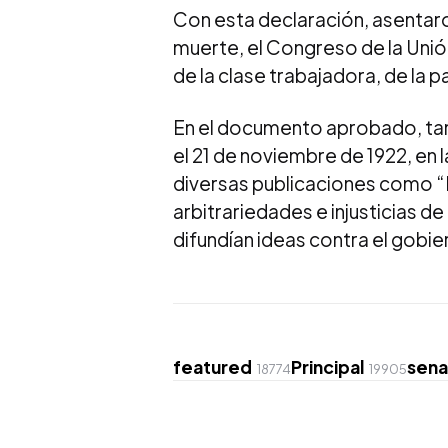
Con esta declaración, asentaro
muerte, el Congreso de la Unió
de la clase trabajadora, de la pa
En el documento aprobado, ta
el 21 de noviembre de 1922, en
diversas publicaciones como “
arbitrariedades e injusticias de
difundían ideas contra el gobier
featured
Principal
sen
18774
19905