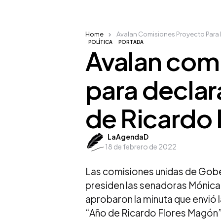
Home
Avalan Comisiones Proyecto Para
POLÍTICA
PORTADA
Avalan com
para decla
de Ricardo
Posted
LaAgendaD
18 de febrero de 2022
by
Las comisiones unidas de Gobe
presiden las senadoras Mónica 
aprobaron la minuta que envió
“Año de Ricardo Flores Magón”