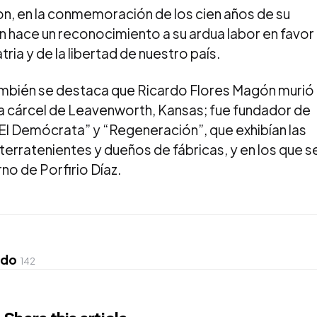
n, en la conmemoración de los cien años de su
n hace un reconocimiento a su ardua labor en favor
tria y de la libertad de nuestro país.
mbién se destaca que Ricardo Flores Magón murió
 la cárcel de Leavenworth, Kansas; fue fundador de
El Demócrata” y “Regeneración”, que exhibían las
 terratenientes y dueños de fábricas, y en los que s
no de Porfirio Díaz.
ado
142