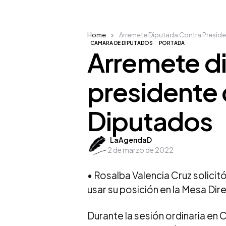
Home
Arremete Diputada Contra Presid
CAMARA DE DIPUTADOS
PORTADA
Arremete d
presidente 
Diputados
Posted
LaAgendaD
2 de marzo de 2022
by
• Rosalba Valencia Cruz solicit
usar su posición en la Mesa Dir
Durante la sesión ordinaria en