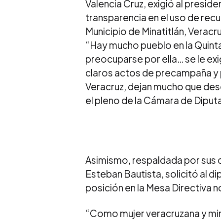
Valencia Cruz, exigió al presid
transparencia en el uso de rec
Municipio de Minatitlán, Veracru
“Hay mucho pueblo en la Quinta 
preocuparse por ella… se le ex
claros actos de precampaña y p
Veracruz, dejan mucho que dese
el pleno de la Cámara de Diput
Asimismo, respaldada por sus 
Esteban Bautista, solicitó al d
posición en la Mesa Directiva 
“Como mujer veracruzana y minat