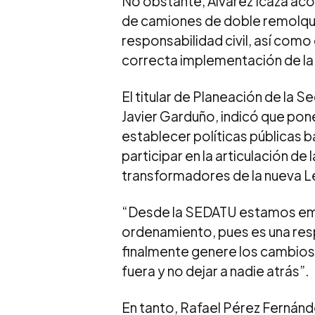
No obstante, Álvarez Icaza aco
de camiones de doble remolque
responsabilidad civil, así como
correcta implementación de la
El titular de Planeación de la S
Javier Garduño, indicó que pone
establecer políticas públicas b
participar en la articulación de
transformadores de la nueva L
“Desde la SEDATU estamos emo
ordenamiento, pues es una re
finalmente genere los cambios e
fuera y no dejar a nadie atrás”.
En tanto, Rafael Pérez Fernánde