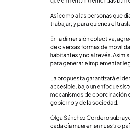
que enfrentan tremendas barrer
Así como a las personas que d
trabajar; y para quienes el tras
En la dimensión colectiva, agr
de diversas formas de movilida
habitantes y no al revés. Asimi
para generar e implementar leg
La propuesta garantizará el der
accesible, bajo un enfoque sis
mecanismos de coordinación en
gobierno y de la sociedad.
Olga Sánchez Cordero subrayó 
cada día mueren en nuestro paí