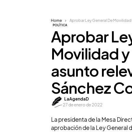
Home
Aprobar Ley General De Movilidad
POLÍTICA
Aprobar Le
Movilidad y
asunto rele
Sánchez Co
Posted
LaAgendaD
27 de enero de 2022
by
La presidenta de la Mesa Direc
aprobación de la Ley General de