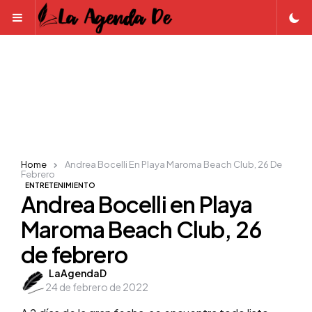
Menu
Home
Andrea Bocelli En Playa Maroma Beach Club, 26 De
Febrero
ENTRETENIMIENTO
Andrea Bocelli en Playa
Maroma Beach Club, 26
de febrero
Posted
LaAgendaD
24 de febrero de 2022
by