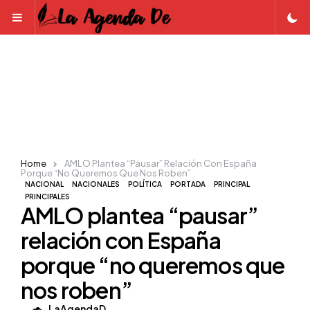
Menu
Home
AMLO Plantea “pausar” Relación Con España
Porque “no Queremos Que Nos Roben”
NACIONAL
NACIONALES
POLÍTICA
PORTADA
PRINCIPAL
PRINCIPALES
AMLO plantea “pausar”
relación con España
porque “no queremos que
nos roben”
Posted
LaAgendaD