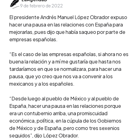
9 de febrero de 2022
by
El presidente Andrés Manuel López Obrador expuso
hacer una pausa en las relaciones con España para
mejorarlas, pues dijo que había saqueo por parte de
empresas españolas.
“Es el caso de las empresas españolas, si ahora no es
buena la relación y a mí me gustaría que hasta nos
tardaríamos en que se normalizara, para hacer una
pausa, que yo creo que nos va a convenir a los
mexicanos y a los españoles.
“Desde luego al pueblo de México y al pueblo de
España, hacer una pausa en las relaciones porque
era un contubernio arriba, una promiscuidad
económica, política, en la cúpula de los Gobiernos
de México y de España, pero como tres sexenios
seguidos”, dijo López Obrador.