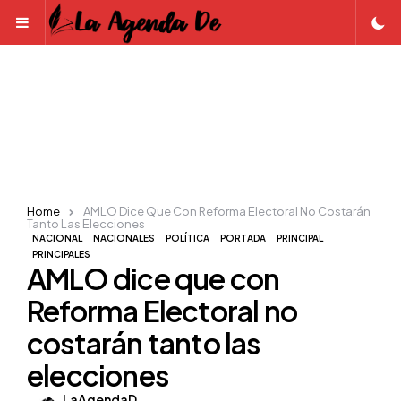
Menu
Home
AMLO Dice Que Con Reforma Electoral No Costarán
Tanto Las Elecciones
NACIONAL
NACIONALES
POLÍTICA
PORTADA
PRINCIPAL
PRINCIPALES
AMLO dice que con
Reforma Electoral no
costarán tanto las
elecciones
Posted
LaAgendaD