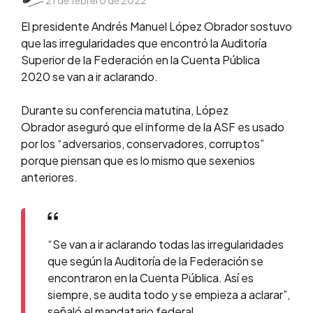
21 de febrero de 2022
by
El presidente Andrés Manuel López Obrador sostuvo
que las irregularidades que encontró la Auditoría
Superior de la Federación en la Cuenta Pública
2020 se van a ir aclarando.
Durante su conferencia matutina, López
Obrador aseguró que el informe de la ASF es usado
por los “adversarios, conservadores, corruptos”
porque piensan que es lo mismo que sexenios
anteriores.
“Se van a ir aclarando todas las irregularidades
que según la Auditoría de la Federación se
encontraron en la Cuenta Pública. Así es
siempre, se audita todo y se empieza a aclarar”,
señaló el mandatario federal.