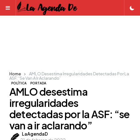
Menu
Home
AMLO Desestima Irregularidades Detectadas Por La
ASF: “se Van A Ir Aclarando”
POLÍTICA
PORTADA
AMLO desestima
irregularidades
detectadas por la ASF: “se
van a ir aclarando”
Posted
LaAgendaD