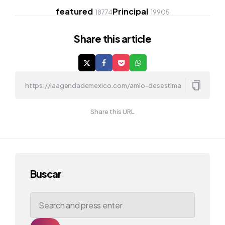
featured
Principal
18774
19905
Share
this article
Share this URL
Buscar
Search
for: