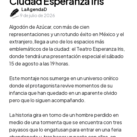
Ciudad Esperanza Iris
Posted
LaAgendaD
9 de julio de 2026
by
Algodón de Azúcar, con más de cien
representaciones y un rotundo éxito en México y el
extranjero, llega a uno de los espacios más
emblemáticos de la ciudad: el Teatro Esperanza Iris,
donde tendrá una presentación especial el sábado
15 de agosto a las 19 horas.
Este montaje nos sumerge en un universo onírico
donde el protagonista revive momentos de su
infancia que han quedado en un aparente olvido
pero que lo siguen acompañando.
La historia gira en torno de un hombre perdido en
medio de una tormenta que se encuentra con tres
payasos que lo engatusan para entrar en una feria
abandonada y, tras hacer un pacto con ellos, en