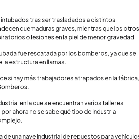
 intubados tras ser trasladados a distintos
padecen quemaduras graves, mientras que los otro
ratorios o lesiones en la piel de menor gravedad.
tubada fue rescatada por los bomberos, ya que se
la estructura en llamas.
 si hay más trabajadores atrapados en la fábrica
s Bomberos.
ustrial en la que se encuentran varios talleres
 por ahora no se sabe qué tipo de industria
omplejo.
ía de una nave industrial de repuestos para vehículo