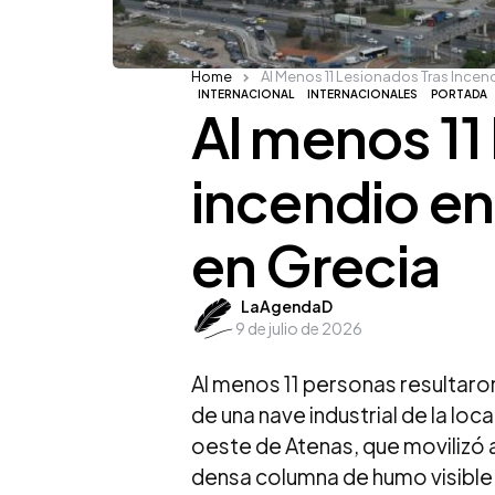
Home
Al Menos 11 Lesionados Tras Incend
INTERNACIONAL
INTERNACIONALES
PORTADA
Al menos 11
incendio en
en Grecia
Posted
LaAgendaD
9 de julio de 2026
by
Al menos 11 personas resultaron
de una nave industrial de la loc
oeste de Atenas, que movilizó 
densa columna de humo visible d