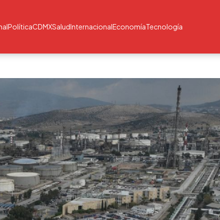
nal
Política
CDMX
Salud
Internacional
Economía
Tecnología