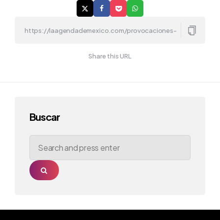
Share this URL
Buscar
Search
for:
Search