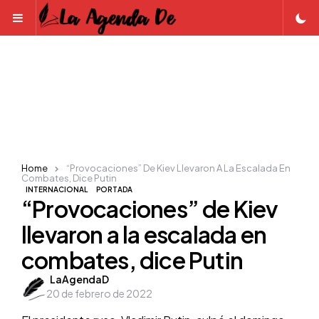
Menu
Home
“Provocaciones” De Kiev Llevaron A La Escalada En
Combates, Dice Putin
INTERNACIONAL
PORTADA
“Provocaciones” de Kiev
llevaron a la escalada en
combates, dice Putin
Posted
LaAgendaD
20 de febrero de 2022
by