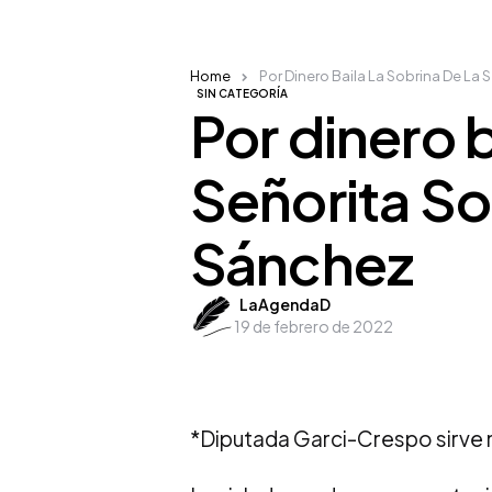
Home
Por Dinero Baila La Sobrina De La
SIN CATEGORÍA
Por dinero b
Señorita S
Sánchez
Posted
LaAgendaD
19 de febrero de 2022
by
*Diputada Garci-Crespo sirve m