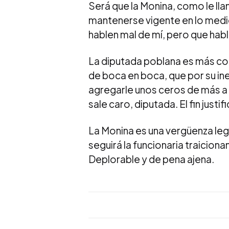
Será que la Monina, como le ll
mantenerse vigente en lo medi
hablen mal de mí, pero que hab
La diputada poblana es más con
de boca en boca, que por su ine
agregarle unos ceros de más a 
sale caro, diputada. El fin justi
La Monina es una vergüenza legis
seguirá la funcionaria traicion
Deplorable y de pena ajena.