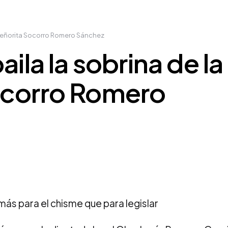
 Señorita Socorro Romero Sánchez
aila la sobrina de la
ocorro Romero
ás para el chisme que para legislar