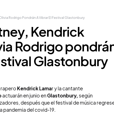
livia Rodrigo Pondrán A Vibrar El Festival Glastonbury
tney, Kendrick
via Rodrigo pondrá
festival Glastonbury
l rapero
Kendrick Lama
r y la cantante
o
actuarán en junio en
Glastonbury,
según
izadores, después que el festival de música regres
la pandemia del covid-19.