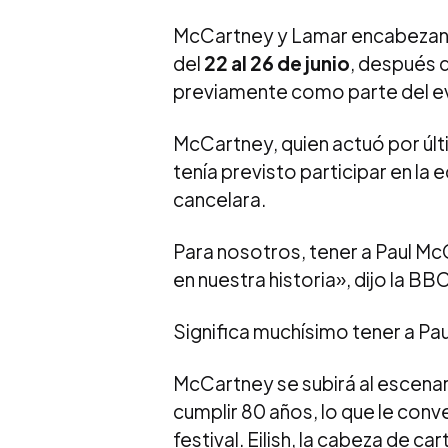
McCartney y Lamar encabezan el 
del
22 al 26 de junio
, después q
previamente como parte del e
McCartney, quien actuó por últ
tenía previsto participar en la 
cancelara.
Para nosotros, tener a Paul M
en nuestra historia», dijo la BB
Significa muchísimo tener a P
McCartney se subirá al escenar
cumplir 80 años, lo que le conv
festival. Eilish, la cabeza de c