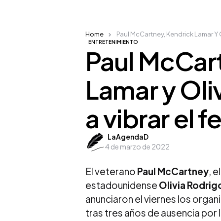
Home
Paul McCartney, Kendrick Lamar Y O
ENTRETENIMIENTO
Paul McCar
Lamar y Oli
a vibrar el 
Posted
LaAgendaD
4 de marzo de 2022
by
El veterano
Paul McCartney
, e
estadounidense
Olivia Rodrig
anunciaron el viernes los organ
tras tres años de ausencia por 