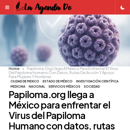
Menu
Home
Papiloma.org Llega A México Para Enfrentar El Virus
Del Papiloma Humano Con Datos, Rutas De Acción Y Apoyo
Para Mujeres Y Hombres
CIUDAD DE MEXICO
ESTADO DE MÉXICO
INVESTIGACIÓN CIENTÍFICA
MEDICINA
NACIONAL
SERVICIOS MÉDICOS
SOCIEDAD
Papiloma.org llega a
México para enfrentar el
Virus del Papiloma
Humano con datos, rutas