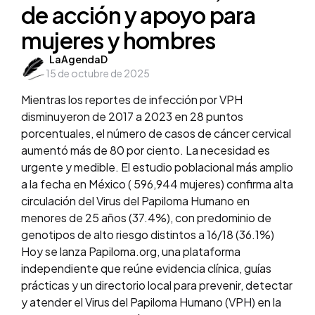
de acción y apoyo para
mujeres y hombres
Posted
LaAgendaD
15 de octubre de 2025
by
Mientras los reportes de infección por VPH
disminuyeron de 2017 a 2023 en 28 puntos
porcentuales, el número de casos de cáncer cervical
aumentó más de 80 por ciento. La necesidad es
urgente y medible. El estudio poblacional más amplio
a la fecha en México ( 596,944 mujeres) confirma alta
circulación del Virus del Papiloma Humano en
menores de 25 años (37.4%), con predominio de
genotipos de alto riesgo distintos a 16/18 (36.1%)
Hoy se lanza Papiloma.org, una plataforma
independiente que reúne evidencia clínica, guías
prácticas y un directorio local para prevenir, detectar
y atender el Virus del Papiloma Humano (VPH) en la