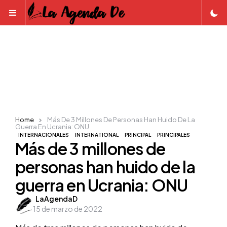
Menu
Home
Más De 3 Millones De Personas Han Huido De La
Guerra En Ucrania: ONU
INTERNACIONALES
INTERNATIONAL
PRINCIPAL
PRINCIPALES
Más de 3 millones de
personas han huido de la
guerra en Ucrania: ONU
Posted
LaAgendaD
15 de marzo de 2022
by