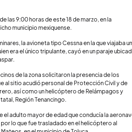
de las 9:00 horas de este 18 de marzo, en la
icho municipio mexiquense.
nares, la avioneta tipo Cessna en la que viajaba u
n era el único tripulante,
cayó
en un paraje ubica
aspar.
inos de la zona solicitaron la presencia de los
e al sitio acudió personal de Protección Civil y de
rrero, así como un helicóptero de Relámpagos y
statal, Región Tenancingo.
e el adulto mayor de edad que conducía la aerona
or lo que fue trasladado en el helicóptero al
Mateos, en el municipio de Toluca.