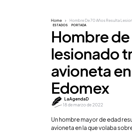
Home
Hombre De 70 Años Resulta Lesion
ESTADOS
PORTADA
Hombre de 
lesionado 
avioneta en 
Edomex
Posted
LaAgendaD
18 de marzo de 2022
by
Un hombre mayor de edad resul
avioneta en la que volaba sobre