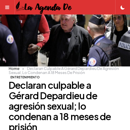
Menu
Home
Declaran Culpable A Gérard Depardieu De Agresión
Sexual; Lo Condenan A 18 Meses De Prisión
ENTRETENIMIENTO
Declaran culpable a
Gérard Depardieu de
agresión sexual; lo
condenan a 18 meses de
prisión