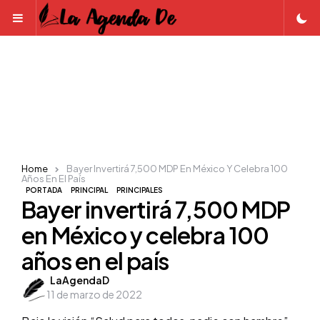
Menu
Home
Bayer Invertirá 7,500 MDP En México Y Celebra 100
Años En El País
PORTADA
PRINCIPAL
PRINCIPALES
Bayer invertirá 7,500 MDP
en México y celebra 100
años en el país
Posted
LaAgendaD
11 de marzo de 2022
by