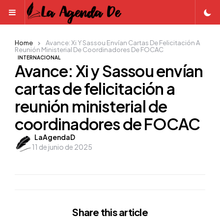
Menu
Home
Avance: Xi Y Sassou Envían Cartas De Felicitación A
Reunión Ministerial De Coordinadores De FOCAC
INTERNACIONAL
Avance: Xi y Sassou envían
cartas de felicitación a
reunión ministerial de
coordinadores de FOCAC
Posted
LaAgendaD
11 de junio de 2025
by
Share
this article