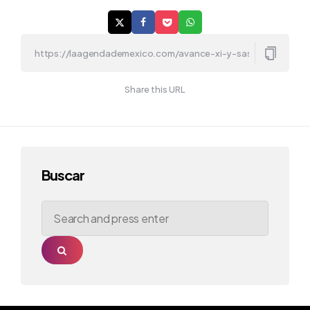
Share this URL
Buscar
Search
for:
Search