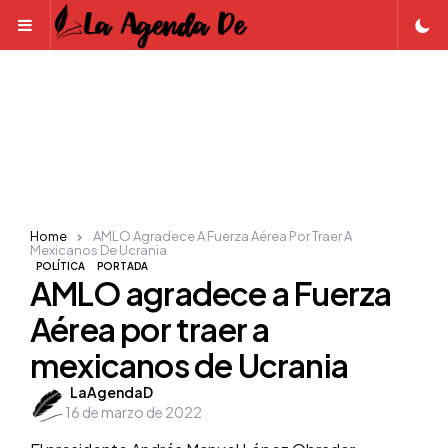
Menu
Home
AMLO Agradece A Fuerza Aérea Por Traer A
Mexicanos De Ucrania
POLÍTICA
PORTADA
AMLO agradece a Fuerza
Aérea por traer a
mexicanos de Ucrania
Posted
LaAgendaD
16 de marzo de 2022
by