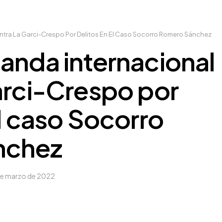
ntra La Garci-Crespo Por Delitos En El Caso Socorro Romero Sánchez
anda internacional
arci-Crespo por
el caso Socorro
nchez
de marzo de 2022