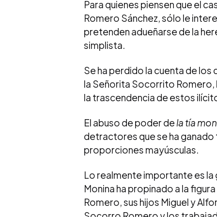
Para quienes piensen que el cas
Romero Sánchez, sólo le interes
pretenden adueñarse de la her
simplista.
Se ha perdido la cuenta de los
la Señorita Socorrito Romero, 
la trascendencia de estos ilíc
El abuso de poder de
la tía mo
detractores que se ha ganado 
proporciones mayúsculas.
Lo realmente importante es la 
Monina ha propinado a la figur
Romero, sus hijos Miguel y Alf
Socorro Romero y los trabajad