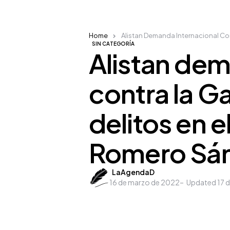
Home
Alistan Demanda Internacional Co
SIN CATEGORÍA
Alistan dem
contra la G
delitos en 
Romero Sá
Posted
LaAgendaD
16 de marzo de 2022
by
Updated
17 