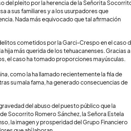
o del pleito por la herencia de la Señorita Socorrit
a a sus familiares y a los usurpadores que
encia. Nada más equivocado que tal afirmación
 delitos cometidos por la Garci-Crespo en el caso 
la hija más querida de los tehuacanenses. Gracias a
itos, el caso ha tomado proporciones mayúsculas.
nina
, como la ha llamado recientemente la fila de
tras su mala fama, ha generado consecuencias de
gravedad del abuso del puesto público que la
a de Socorrito Romero Sánchez, la Señora Estela
onso, la imagen y prosperidad del Grupo Financiero
ores que ahí laboran.