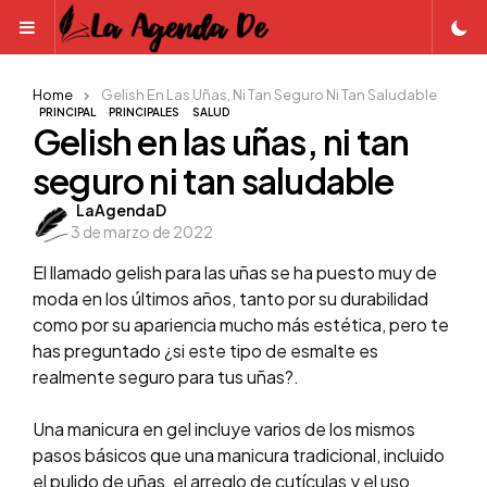
Menu
Home
Gelish En Las Uñas, Ni Tan Seguro Ni Tan Saludable
PRINCIPAL
PRINCIPALES
SALUD
Gelish en las uñas, ni tan
seguro ni tan saludable
Posted
LaAgendaD
3 de marzo de 2022
by
El llamado gelish para las uñas se ha puesto muy de
moda en los últimos años, tanto por su durabilidad
como por su apariencia mucho más estética, pero te
has preguntado ¿si este tipo de esmalte es
realmente seguro para tus uñas?.
Una manicura en gel incluye varios de los mismos
pasos básicos que una manicura tradicional, incluido
el pulido de uñas, el arreglo de cutículas y el uso