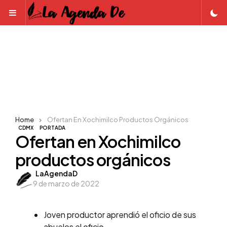
Menu
Home
Ofertan En Xochimilco Productos Orgánicos
CDMX
PORTADA
Ofertan en Xochimilco
productos orgánicos
Posted
LaAgendaD
9 de marzo de 2022
by
Joven productor aprendió el oficio de sus
abuelos el oficio.