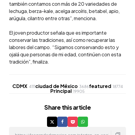
también contamos con más de 20 variedades de
lechuga, berza-kale, acelga arcoíris, betabel, apio,
arúgula, cilantro entre otras”, menciona.
El joven productor señala que es importante
conservar las tradiciones, así como recuperar las
labores del campo. “Sigamos conservando esto y
ojalá que personas de mi edad, continúen con esta
tradición”, finaliza.
CDMX
ciudad de México
featured
4111
3686
18774
Principal
19905
Share
this article